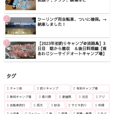
ツーリング用自転車、ついに確保。→
納車しました！
【2023年初釣りキャンプ@淡路島】3
日目 朝から撤収 ＆後日料理編【南
あわじシーサイドオートキャンプ場】
タグ
チャリ旅
釣りキャンプ
有料キャンプ場
無料キャンプ場
香川県
愛媛県
沈没
アジ
自転車釣行
雨天
砂浜
サビキ釣り
料理
小豆島
フェリー
旅
突堤
故障・修理
サバ