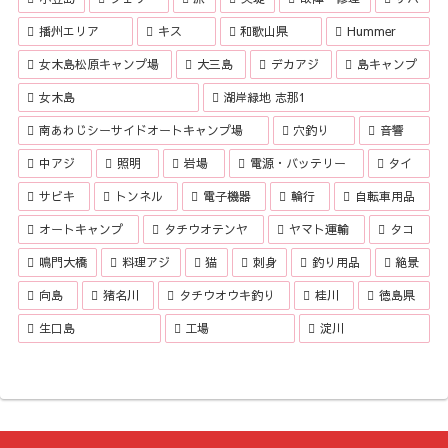
播州エリア
キス
和歌山県
Hummer
女木島松原キャンプ場
大三島
デカアジ
島キャンプ
女木島
湖岸緑地 志那1
南あわじシーサイドオートキャンプ場
穴釣り
音響
中アジ
照明
岩場
電源・バッテリー
タイ
サビキ
トンネル
電子機器
輪行
自転車用品
オートキャンプ
タチウオテンヤ
ヤマト運輸
タコ
鳴門大橋
料理アジ
猫
刺身
釣り用品
絶景
向島
猪名川
タチウオウキ釣り
桂川
徳島県
生口島
工場
淀川