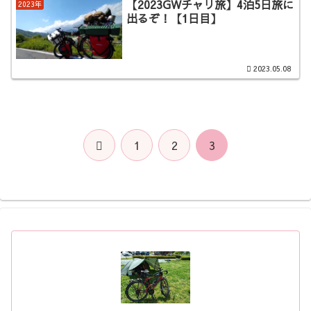
【2023GWチャリ旅】4泊5日旅に
2023年
出るぞ！【1日目】
2023.05.08
前
1
2
3
へ