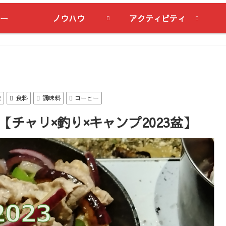
ー
ノウハウ
アクティビティ
旅
食料
調味料
コーヒー
【チャリ×釣り×キャンプ2023盆】