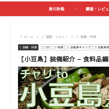
旅の計画
調査・レビュ
ホーム
調査・レビュー
食糧・料理
食糧・料理
CFC
料理
自転車キャンプ
自転車
【小豆島】装備紹介 – 食料品編