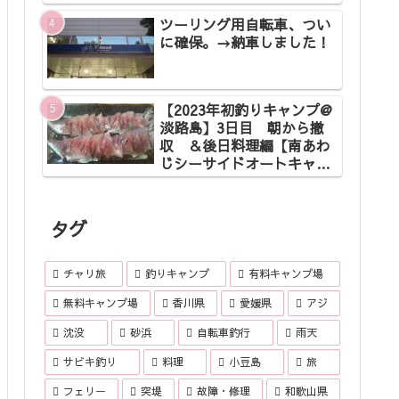
ツーリング用自転車、つい
に確保。→納車しました！
【2023年初釣りキャンプ@
淡路島】3日目 朝から撤
収 ＆後日料理編【南あわ
じシーサイドオートキャン
プ場】
タグ
チャリ旅
釣りキャンプ
有料キャンプ場
無料キャンプ場
香川県
愛媛県
アジ
沈没
砂浜
自転車釣行
雨天
サビキ釣り
料理
小豆島
旅
フェリー
突堤
故障・修理
和歌山県