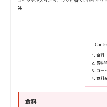
スイッチが入ったら、レシピ調べて作ったり
笑
Conten
食料
調味
コー
食料
食料