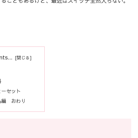
することもあるけど、最近はスイッチ全然入らない。
ts...
料
ヒーセット
品編 おわり