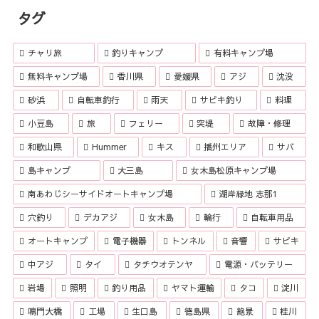
タグ
チャリ旅
釣りキャンプ
有料キャンプ場
無料キャンプ場
香川県
愛媛県
アジ
沈没
砂浜
自転車釣行
雨天
サビキ釣り
料理
小豆島
旅
フェリー
突堤
故障・修理
和歌山県
Hummer
キス
播州エリア
サバ
島キャンプ
大三島
女木島松原キャンプ場
南あわじシーサイドオートキャンプ場
湖岸緑地 志那1
穴釣り
デカアジ
女木島
輪行
自転車用品
オートキャンプ
電子機器
トンネル
音響
サビキ
中アジ
タイ
タチウオテンヤ
電源・バッテリー
岩場
照明
釣り用品
ヤマト運輸
タコ
淀川
鳴門大橋
工場
生口島
徳島県
絶景
桂川