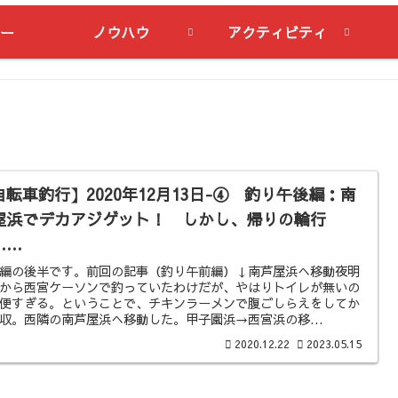
ー
ノウハウ
アクティビティ
自転車釣行】2020年12月13日-④ 釣り午後編：南
屋浜でデカアジゲット！ しかし、帰りの輪行
……
編の後半です。前回の記事（釣り午前編）↓南芦屋浜へ移動夜明
から西宮ケーソンで釣っていたわけだが、やはりトイレが無いの
便すぎる。ということで、チキンラーメンで腹ごしらえをしてか
収。西隣の南芦屋浜へ移動した。甲子園浜→西宮浜の移...
2020.12.22
2023.05.15