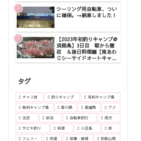
ツーリング用自転車、つい
に確保。→納車しました！
【2023年初釣りキャンプ@
淡路島】3日目 朝から撤
収 ＆後日料理編【南あわ
じシーサイドオートキャン
プ場】
タグ
チャリ旅
釣りキャンプ
有料キャンプ場
無料キャンプ場
香川県
愛媛県
アジ
沈没
砂浜
自転車釣行
雨天
サビキ釣り
料理
小豆島
旅
フェリー
突堤
故障・修理
和歌山県