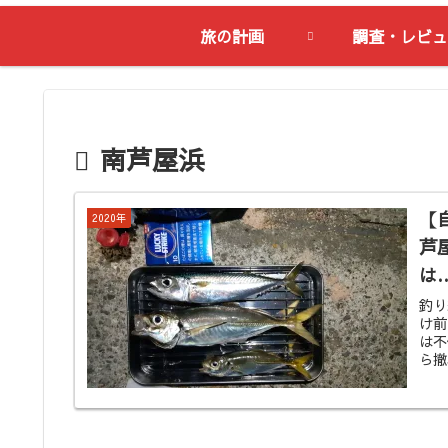
旅の計画
調査・レビュ
南芦屋浜
【
2020年
芦
は
釣り
け前
は不
ら撤