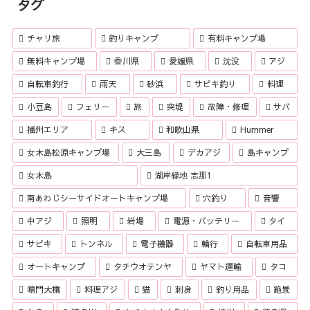
タグ
チャリ旅
釣りキャンプ
有料キャンプ場
無料キャンプ場
香川県
愛媛県
沈没
アジ
自転車釣行
雨天
砂浜
サビキ釣り
料理
小豆島
フェリー
旅
突堤
故障・修理
サバ
播州エリア
キス
和歌山県
Hummer
女木島松原キャンプ場
大三島
デカアジ
島キャンプ
女木島
湖岸緑地 志那1
南あわじシーサイドオートキャンプ場
穴釣り
音響
中アジ
照明
岩場
電源・バッテリー
タイ
サビキ
トンネル
電子機器
輪行
自転車用品
オートキャンプ
タチウオテンヤ
ヤマト運輸
タコ
鳴門大橋
料理アジ
猫
刺身
釣り用品
絶景