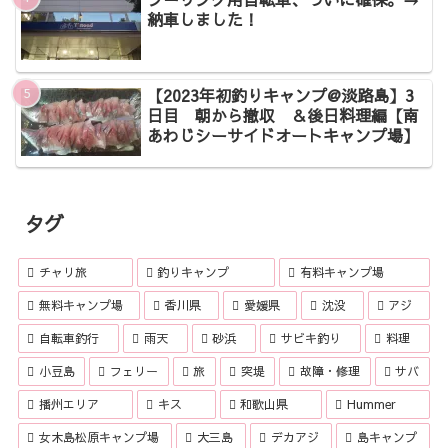
納車しました！
【2023年初釣りキャンプ@淡路島】3
日目 朝から撤収 ＆後日料理編【南
あわじシーサイドオートキャンプ場】
タグ
チャリ旅
釣りキャンプ
有料キャンプ場
無料キャンプ場
香川県
愛媛県
沈没
アジ
自転車釣行
雨天
砂浜
サビキ釣り
料理
小豆島
フェリー
旅
突堤
故障・修理
サバ
播州エリア
キス
和歌山県
Hummer
女木島松原キャンプ場
大三島
デカアジ
島キャンプ