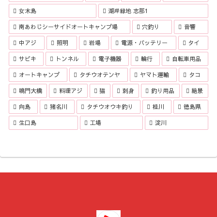
女木島
湖岸緑地 志那1
南あわじシーサイドオートキャンプ場
穴釣り
音響
中アジ
照明
岩場
電源・バッテリー
タイ
サビキ
トンネル
電子機器
輪行
自転車用品
オートキャンプ
タチウオテンヤ
ヤマト運輸
タコ
鳴門大橋
料理アジ
猫
刺身
釣り用品
絶景
向島
猪名川
タチウオウキ釣り
桂川
徳島県
生口島
工場
淀川