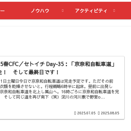
ー
ノウハウ
アクティビティ
25春CFC／セトイチ Day-35：「京奈和自転車道」
走！ そして最終日です！
31日土曜日今日で京奈和自転車道は完走予定です。ただその前
衣類を乾燥させないと。行程概略6時半に起床。昼前に出発し
京奈和自転車道を北上し嵐山へ。16時ごろに京奈和自転車道を完
 そして同じ道を再び南下（笑）淀川の河川敷で野営o...
2025.07.05
2025.08.05