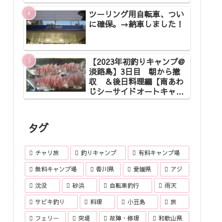
ツーリング用自転車、つい
に確保。→納車しました！
【2023年初釣りキャンプ@
淡路島】3日目 朝から撤
収 ＆後日料理編【南あわ
じシーサイドオートキャン
プ場】
タグ
チャリ旅
釣りキャンプ
有料キャンプ場
無料キャンプ場
香川県
愛媛県
アジ
沈没
砂浜
自転車釣行
雨天
サビキ釣り
料理
小豆島
旅
フェリー
突堤
故障・修理
和歌山県