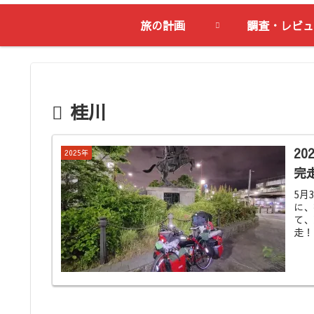
旅の計画
調査・レビュ
桂川
20
2025年
完
5月
に、
て、
走！