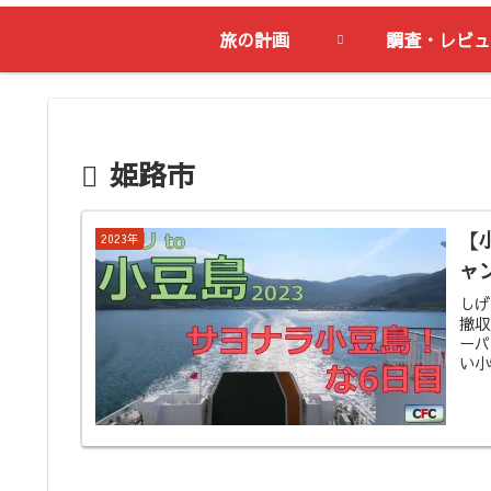
旅の計画
調査・レビュ
姫路市
【
2023年
ャ
しげ
撤収
ーパ
い小