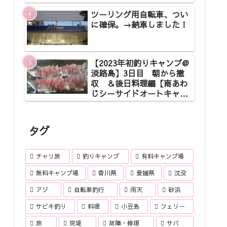
ツーリング用自転車、つい
に確保。→納車しました！
【2023年初釣りキャンプ@
淡路島】3日目 朝から撤
収 ＆後日料理編【南あわ
じシーサイドオートキャン
プ場】
タグ
チャリ旅
釣りキャンプ
有料キャンプ場
無料キャンプ場
香川県
愛媛県
沈没
アジ
自転車釣行
雨天
砂浜
サビキ釣り
料理
小豆島
フェリー
旅
突堤
故障・修理
サバ