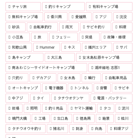
チャリ旅
釣りキャンプ
有料キャンプ場
無料キャンプ場
香川県
愛媛県
アジ
沈没
砂浜
自転車釣行
雨天
サビキ釣り
料理
小豆島
旅
フェリー
突堤
故障・修理
和歌山県
Hummer
キス
播州エリア
サバ
島キャンプ
大三島
女木島松原キャンプ場
南あわじシーサイドオートキャンプ場
湖岸緑地 志那1
穴釣り
デカアジ
女木島
輪行
自転車用品
オートキャンプ
電子機器
トンネル
音響
サビキ
中アジ
タイ
タチウオテンヤ
電源・バッテリー
岩場
照明
釣り用品
ヤマト運輸
タコ
淀川
鳴門大橋
工場
生口島
徳島県
絶景
桂川
タチウオウキ釣り
猪名川
刺身
向島
料理アジ