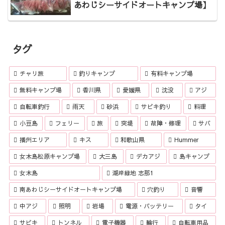
あわじシーサイドオートキャンプ場】
タグ
チャリ旅
釣りキャンプ
有料キャンプ場
無料キャンプ場
香川県
愛媛県
沈没
アジ
自転車釣行
雨天
砂浜
サビキ釣り
料理
小豆島
フェリー
旅
突堤
故障・修理
サバ
播州エリア
キス
和歌山県
Hummer
女木島松原キャンプ場
大三島
デカアジ
島キャンプ
女木島
湖岸緑地 志那1
南あわじシーサイドオートキャンプ場
穴釣り
音響
中アジ
照明
岩場
電源・バッテリー
タイ
サビキ
トンネル
電子機器
輪行
自転車用品