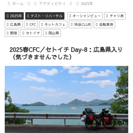
ホーム
アクティビティ
2025年
2025年
テスト・リハーサル
オーシャンビュー
チャリ旅
広島県
CFC
ネットカフェ
快活CLUB
自転車旅
野宿
セトイチ
岡山県
2025春CFC／セトイチ Day-8：広島県入り
（気づきませんでした）