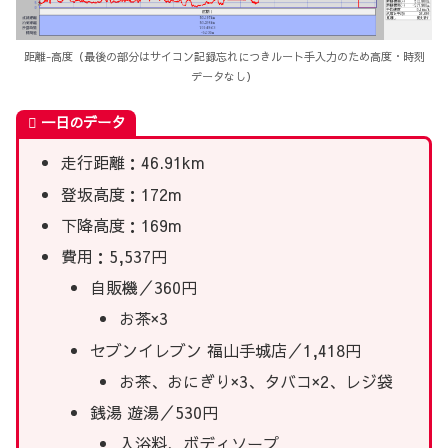
距離-高度（最後の部分はサイコン記録忘れにつきルート手入力のため高度・時刻
データなし）
一日のデータ
走行距離：46.91km
登坂高度：172m
下降高度：169m
費用：5,537円
自販機／360円
お茶×3
セブンイレブン 福山手城店／1,418円
お茶、おにぎり×3、タバコ×2、レジ袋
銭湯 遊湯／530円
入浴料、ボディソープ