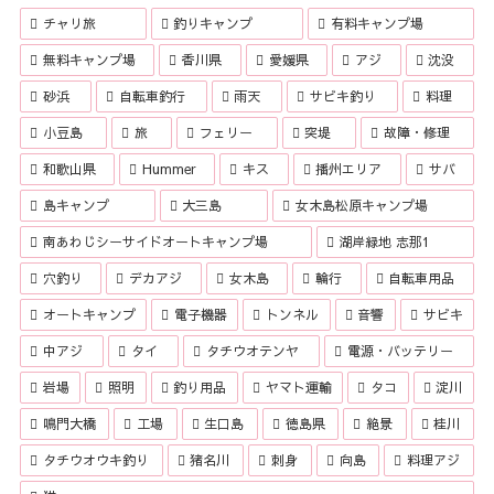
チャリ旅
釣りキャンプ
有料キャンプ場
無料キャンプ場
香川県
愛媛県
アジ
沈没
砂浜
自転車釣行
雨天
サビキ釣り
料理
小豆島
旅
フェリー
突堤
故障・修理
和歌山県
Hummer
キス
播州エリア
サバ
島キャンプ
大三島
女木島松原キャンプ場
南あわじシーサイドオートキャンプ場
湖岸緑地 志那1
穴釣り
デカアジ
女木島
輪行
自転車用品
オートキャンプ
電子機器
トンネル
音響
サビキ
中アジ
タイ
タチウオテンヤ
電源・バッテリー
岩場
照明
釣り用品
ヤマト運輸
タコ
淀川
鳴門大橋
工場
生口島
徳島県
絶景
桂川
タチウオウキ釣り
猪名川
刺身
向島
料理アジ