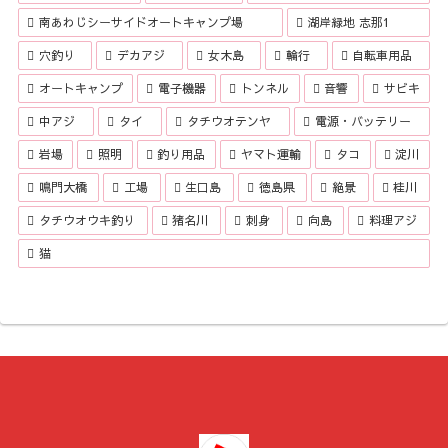
南あわじシーサイドオートキャンプ場
湖岸緑地 志那1
穴釣り
デカアジ
女木島
輪行
自転車用品
オートキャンプ
電子機器
トンネル
音響
サビキ
中アジ
タイ
タチウオテンヤ
電源・バッテリー
岩場
照明
釣り用品
ヤマト運輸
タコ
淀川
鳴門大橋
工場
生口島
徳島県
絶景
桂川
タチウオウキ釣り
猪名川
刺身
向島
料理アジ
猫