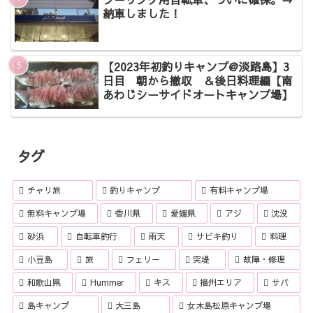
納車しました！
【2023年初釣りキャンプ@淡路島】3
日目 朝から撤収 ＆後日料理編【南
あわじシーサイドオートキャンプ場】
タグ
チャリ旅
釣りキャンプ
有料キャンプ場
無料キャンプ場
香川県
愛媛県
アジ
沈没
砂浜
自転車釣行
雨天
サビキ釣り
料理
小豆島
旅
フェリー
突堤
故障・修理
和歌山県
Hummer
キス
播州エリア
サバ
島キャンプ
大三島
女木島松原キャンプ場