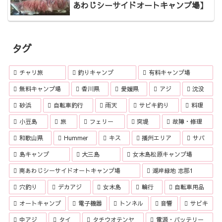
あわじシーサイドオートキャンプ場】
タグ
チャリ旅
釣りキャンプ
有料キャンプ場
無料キャンプ場
香川県
愛媛県
アジ
沈没
砂浜
自転車釣行
雨天
サビキ釣り
料理
小豆島
旅
フェリー
突堤
故障・修理
和歌山県
Hummer
キス
播州エリア
サバ
島キャンプ
大三島
女木島松原キャンプ場
南あわじシーサイドオートキャンプ場
湖岸緑地 志那1
穴釣り
デカアジ
女木島
輪行
自転車用品
オートキャンプ
電子機器
トンネル
音響
サビキ
中アジ
タイ
タチウオテンヤ
電源・バッテリー